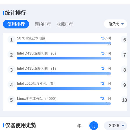
Artec Leo扫描仪
2026-08-03 09:23
被预约
统计排行
该仪器已被预约
101
次
使用排行
近7天
预约排行
收藏排行
SLAM相机Odin1（0）
2026-07-31 15:00
被预约
该仪器已被预约
140
次
5070Ti笔记本电脑
2026-07-31 14:41
被预约
该仪器已被预约
146
次
Meta Quest 3 （2）
2026-07-29 14:44
被预约
该仪器已被预约
216
次
数字人重建拍摄系统
2026-07-27 14:15
被预约
该仪器已被预约
28
次
Pico 4 Pro
2026-07-26 15:51
被预约
仪器使用走势
年
月
2026
该仪器已被预约
190
次