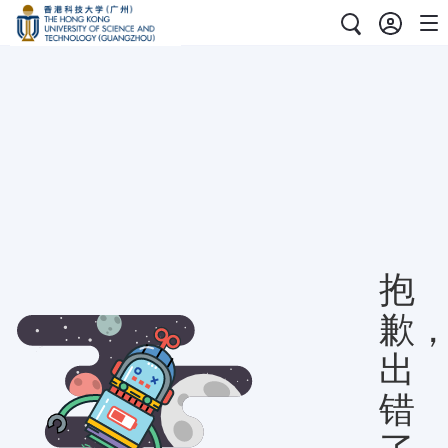
抱
歉
出
错