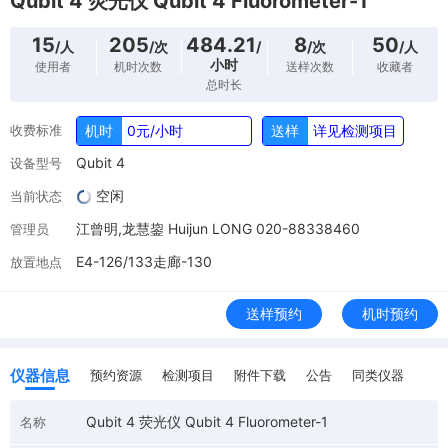
Qubit 4 荧光仪 Qubit 4 Fluorometer-1
15
205
484.21
8
50
/人
/次
/
/次
/人
小时
使用者
机时次数
送样次数
收藏者
总时长
收费标准
机时
0元/小时
送样
详见检测项目
Qubit 4
设备型号
空闲
当前状态
江曾明,龙慧鋆 Huijun LONG 020-88338460
管理员
E4-126/133走廊-130
放置地点
送样预约
机时预约
仪器信息
预约资源
检测项目
附件下载
公告
同类仪器
Qubit 4 荧光仪 Qubit 4 Fluorometer-1
名称