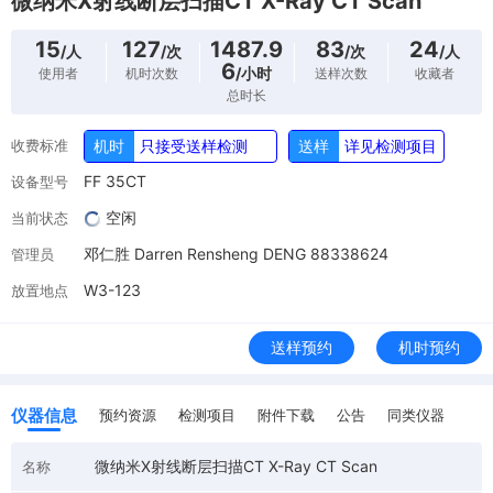
微纳米X射线断层扫描CT X-Ray CT Scan
15
127
1487.9
83
24
/人
/次
/次
/人
6
/小时
使用者
机时次数
送样次数
收藏者
总时长
收费标准
机时
只接受送样检测
送样
详见检测项目
FF 35CT
设备型号
空闲
当前状态
邓仁胜 Darren Rensheng DENG 88338624
管理员
W3-123
放置地点
送样预约
机时预约
仪器信息
预约资源
检测项目
附件下载
公告
同类仪器
微纳米X射线断层扫描CT X-Ray CT Scan
名称