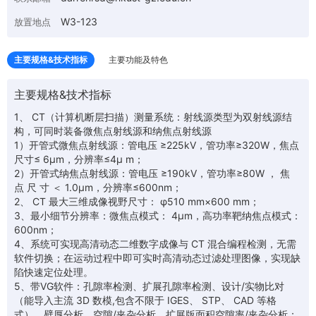
W3-123
放置地点
主要规格&技术指标
主要功能及特色
主要规格&技术指标
1、 CT（计算机断层扫描）测量系统：射线源类型为双射线源结
构，可同时装备微焦点射线源和纳焦点射线源
1）开管式微焦点射线源：管电压 ≥225kV，管功率≥320W，焦点
尺寸≤ 6μm，分辨率≤4μ m；
2）开管式纳焦点射线源：管电压 ≥190kV，管功率≥80W ， 焦
点 尺 寸 ＜ 1.0μm，分辨率≤600nm；
2、 CT 最大三维成像视野尺寸： φ510 mm×600 mm；
3、最小细节分辨率：微焦点模式： 4μm，高功率靶纳焦点模式：
600nm；
4、系统可实现高清动态二维数字成像与 CT 混合编程检测，无需
软件切换；在运动过程中即可实时高清动态过滤处理图像，实现缺
陷快速定位处理。
5、带VG软件：孔隙率检测、扩展孔隙率检测、设计/实物比对
（能导入主流 3D 数模,包含不限于 IGES、 STP、 CAD 等格
式）、壁厚分析、空隙/夹杂分析、扩展版面积空隙率/夹杂分析；