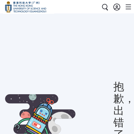
抱
歉
出
错