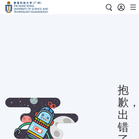
抱
歉
出
错