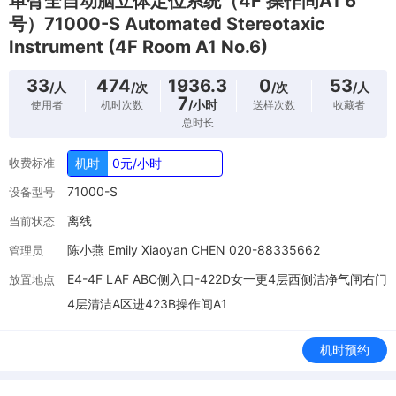
单臂全自动脑立体定位系统（4F 操作间A1 6
号）71000-S Automated Stereotaxic
Instrument (4F Room A1 No.6)
33
474
1936.3
0
53
/人
/次
/次
/人
7
/小时
使用者
机时次数
送样次数
收藏者
总时长
收费标准
机时
0元/小时
71000-S
设备型号
离线
当前状态
陈小燕 Emily Xiaoyan CHEN 020-88335662
管理员
E4-4F LAF ABC侧入口-422D女一更4层西侧洁净气闸右门
放置地点
4层清洁A区进423B操作间A1
机时预约