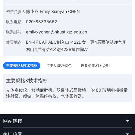
陈小燕 Emily Xiaoyan CHEN
资产负责人
020-88335662
联系电话
emilyxychen@hkust-gz.edu.cn
联系邮箱
E4-4F LAF ABC侧入口-422D女一更4层西侧洁净气闸
放置地点
右门4层清洁A区进423B操作间A1
主要规格&技术指标
主要功能及特色
设备使用相关说明
主要规格&技术指标
立体定位仪、移动麻醉机、双目体式显微镜、R480 玻璃电极微量
注射泵、颅钻、体温维持仪、气体回收器。
网站链接
热门仪器