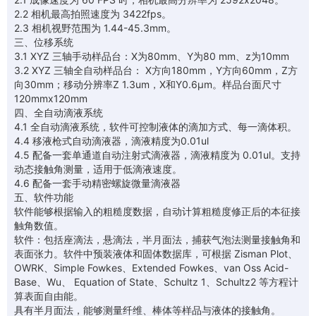
2.2 相机最高拍照速度为 3422fps。
2.3 相机视野范围为 1.44-45.3mm。
三、位移系统
3.1 XYZ 三轴手动样品台：X为80mm、Y为80 mm、z为10mm
3.2 XYZ 三轴全自动样品台： X方向180mm，Y方向60mm，Z方
向30mm；移动分辨率Z 1.3um，X和Y0.6μm。样品台面尺寸
120mmx120mm
四、全自动滴液系统
4.1 全自动滴液系统，软件可控制液体的滴加方式、每一滴体积。
4.4 移液枪式自动滴液器，滴液精度为0.01ul
4.5 配备一套单通道自动注射式滴液器，滴液精度为 0.01ul。支持
动态接触角测量，适用于低滴液速度。
4.6 配备一套手动精密螺旋微量滴液器
五、软件功能
软件能够根据输入的粗糙度数据，自动计算粗糙度修正后的本征接
触角数值。
软件：包括座滴法，悬滴法，半月面法，捕获气泡法测量接触角和
表面张力。软件中预装液体和固体数据库，可根据 Zisman Plot、
OWRK、Simple Fowkes、Extended Fowkes、van Oss Acid-
Base、Wu、 Equation of State、Schultz 1、Schultz2 等方程计
算表面自由能。
具有半月面法，能够测量纤维、棒体等样品与液体的接触角。