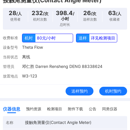
接触角测量仪(Contact Angle Meter)
28
232
398.4
26
63
/人
/次
/
/次
/人
小时
使用者
机时次数
送样次数
收藏者
总时长
收费标准
机时
80元/小时
送样
详见检测项目
Theta Flow
设备型号
离线
当前状态
邓仁胜 Darren Rensheng DENG 88338624
管理员
W3-123
放置地点
送样预约
机时预约
仪器信息
预约资源
检测项目
附件下载
公告
同类仪器
接触角测量仪(Contact Angle Meter)
名称