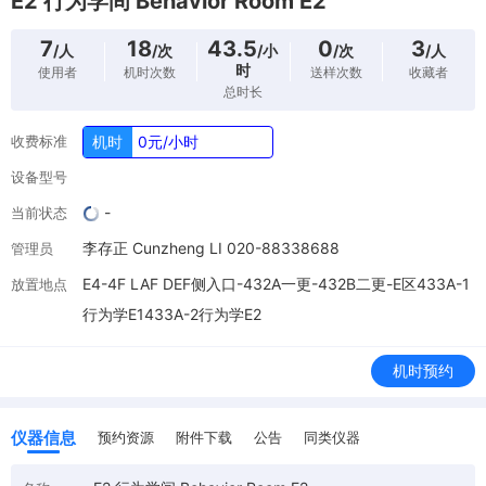
E2 行为学间 Behavior Room E2
7
18
43.5
0
3
/人
/次
/小
/次
/人
时
使用者
机时次数
送样次数
收藏者
总时长
收费标准
机时
0元/小时
设备型号
-
当前状态
李存正 Cunzheng LI 020-88338688
管理员
E4-4F LAF DEF侧入口-432A一更-432B二更-E区433A-1
放置地点
行为学E1433A-2行为学E2
机时预约
仪器信息
预约资源
附件下载
公告
同类仪器