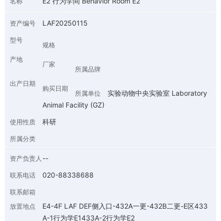
E2 行为学间 Behavior Room E2
名称
LAF20250115
资产编号
型号
规格
产地
厂家
所属品牌
出产日期
购买日期
实验动物中央实验室 Laboratory
所属单位
Animal Facility (GZ)
科研
使用性质
所属分类
--
资产负责人
020-88338688
联系电话
联系邮箱
E4-4F LAF DEF侧入口-432A一更-432B二更-E区433
放置地点
A-1行为学E1433A-2行为学E2