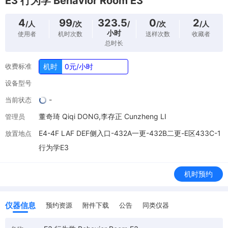
E3 行为学 Behavior Room E3
4
99
323.5
0
2
/人
/次
/
/次
/人
小时
使用者
机时次数
送样次数
收藏者
总时长
收费标准
机时
0元/小时
设备型号
-
当前状态
董奇琦 Qiqi DONG,李存正 Cunzheng LI
管理员
E4-4F LAF DEF侧入口-432A一更-432B二更-E区433C-1
放置地点
行为学E3
机时预约
仪器信息
预约资源
附件下载
公告
同类仪器